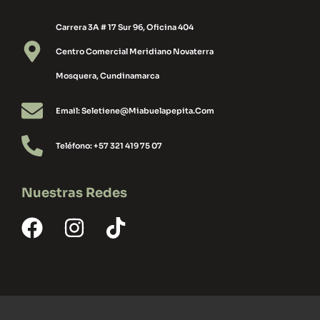
Carrera 3A # 17 Sur 96, Oficina 404
Centro Comercial Meridiano Novaterra
Mosquera, Cundinamarca
Email: Seletiene@miabuelapepita.com
Teléfono: +57 321 419 75 07
Nuestras Redes